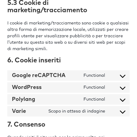
5.3 Cookie di
marketing/tracciamento
I cookie di marketing/tracciamento sono cookie o qualsiasi
altra forma di memorizzazione locale, utilizzati per creare
profili utente per visualizzare pubblicità o per tracciare
l’utente su questo sito web o su diversi siti web per scopi
di marketing simili.
6. Cookie inseriti
Google reCAPTCHA
Functional
Consent
to
WordPress
Functional
Consent
service
to
Polylang
Functional
google-
Consent
service
recaptcha
to
Varie
Scopo in attesa di indagine
wordpress
Consent
service
to
polylang
7. Consenso
service
varie