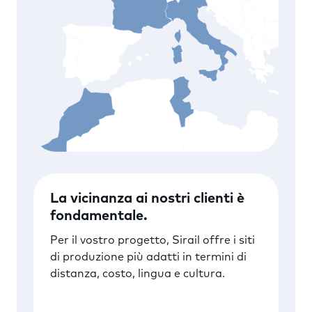
La vicinanza ai nostri clienti è
Retour
Retour
Retour
Retour
Retour
Retour
fondamentale.
Germania
Marocco
Francia
Tunisia
Poland
Italia
Per il vostro progetto, Sirail offre i siti
di produzione più adatti in termini di
Siti : Crespin e La Canourgue
Sito : Hennigsdorf
Sito : Casablanca
Sito : La Spezia
Sito : Katowice
Sito : Tunis
distanza, costo, lingua e cultura.
12 500 m²
13 500 m²
4 000 m²
3 300 m²
4 400 m²
1 000 m²
330 collaboratori
430 collaboratori
180 collaboratori
125 collaboratori
58 collaboratori
24 people