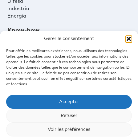
Difesa
Industria
Energia
Know-how
Gérer le consentement
Gestione progetto
Pour offrir les meilleures expériences, nous utilisons des technologies
Design
telles que les cookies pour stocker et/ou accéder aux informations des
Produzione
appareils. Le fait de consentir à ces technologies nous permettra de
Installazione e manutenzione
traiter des données telles que le comportement de navigation ou les ID
uniques sur ce site. Le fait de ne pas consentir ou de retirer son
Sirail Services
consentement peut avoir un effet négatif sur certaines caractéristiques
et fonctions.
Cookie Policy
Accepter
Legal Notice
Refuser
Sirail Marketplace
Voir les préférences
Linkedin